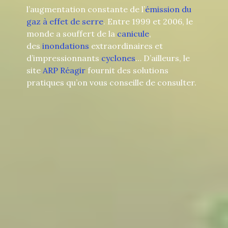
l’augmentation constante de l’
émission du
gaz à effet de serre
. Entre 1999 et 2006, le
monde a souffert de la
canicule
,
des
inondations
extraordinaires et
d’impressionnants
cyclones
… D’ailleurs, le
site
ARP Réagir
fournit des solutions
pratiques qu’on vous conseille de consulter.