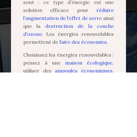
sont : ce type d’énergie est une
solution efficace pour
réduire
l’augmentation de l’effet de serre
ainsi
que la
destruction de la couche
d’ozone
. Les énergies renouvelables
permettent de
faire des économies
.
Choisissez les énergies renouvelables :
pensez à une
maison écologique
,
utiliser des
ampoules économiques
,
achetez des
appareils
électroménagers
qui disposent de la
même classe énergétique que votre
appareil, l’installation de
système de
récupérateurs d’eaux
sont également
très bénéfiques et économiques.