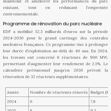
maintenir et améliorer les performances du parc
existant, tout en réduisant l’empreinte
environnementale.
Programme de rénovation du parc nucléaire
EDF a mobilisé 52,3 milliards d’euros sur la période
2024-2030 pour le grand carénage des centrales
nucléaires françaises. Ce programme vise à prolonger
leur durée d’exploitation au-delà de 40 ans. En 2024,
les travaux ont concerné 6 réacteurs de 900 MW,
permettant d’augmenter leur rendement de 2,1%. Le
calendrier prévisionnel jusqu’en 2030 prévoit la
rénovation de 32 réacteurs supplémentaires.
Année
Nombre de réacteurs rénovés
Budget (M
2024
6
7,8
2025
8
9,2