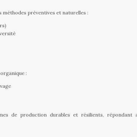
s méthodes préventives et naturelles :
rs)
versité
 organique :
evage
es de production durables et résilients, répondant 