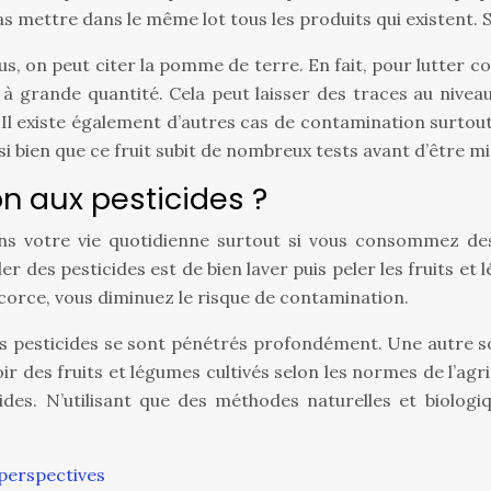
 pas mettre dans le même lot tous les produits qui existent. 
s, on peut citer la pomme de terre. En fait, pour lutter c
fs à grande quantité. Cela peut laisser des traces au niv
e. Il existe également d’autres cas de contamination surtou
 si bien que ce fruit subit de nombreux tests avant d’être m
n aux pesticides ?
s votre vie quotidienne surtout si vous consommez des
 des pesticides est de bien laver puis peler les fruits et 
écorce, vous diminuez le risque de contamination.
s pesticides se sont pénétrés profondément. Une autre solut
 des fruits et légumes cultivés selon les normes de l’agricu
s. N’utilisant que des méthodes naturelles et biologique
 perspectives