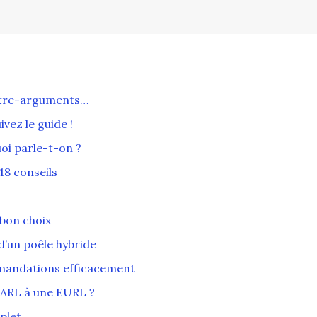
ontre-arguments…
vez le guide !
uoi parle-t-on ?
18 conseils
 bon choix
 d’un poêle hybride
mandations efficacement
SARL à une EURL ?
plet