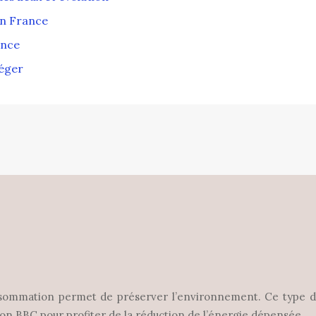
en France
ance
téger
mmation permet de préserver l’environnement. Ce type d’hab
son BBC pour profiter de la réduction de l’énergie dépensée.