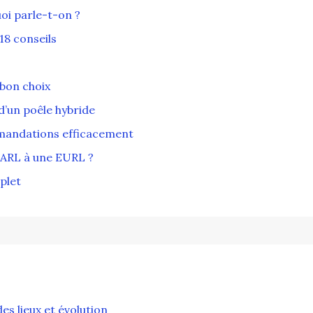
uoi parle-t-on ?
18 conseils
 bon choix
 d’un poêle hybride
mandations efficacement
SARL à une EURL ?
plet
es lieux et évolution