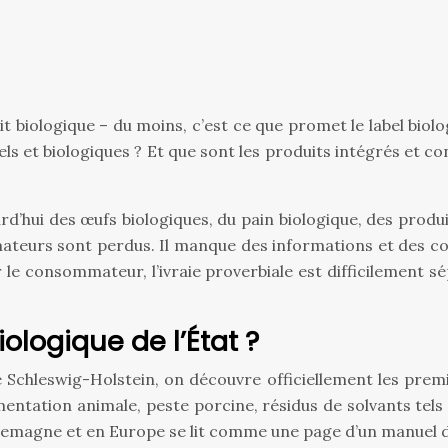
produit biologique – du moins, c’est ce que promet le label bi
rels et biologiques ? Et que sont les produits intégrés et c
i des œufs biologiques, du pain biologique, des produits 
teurs sont perdus. Il manque des informations et des con
our le consommateur, l’ivraie proverbiale est difficilement 
iologique de l’État ?
le Schleswig-Holstein, on découvre officiellement les prem
ntation animale, peste porcine, résidus de solvants tels qu
Allemagne et en Europe se lit comme une page d’un manuel d