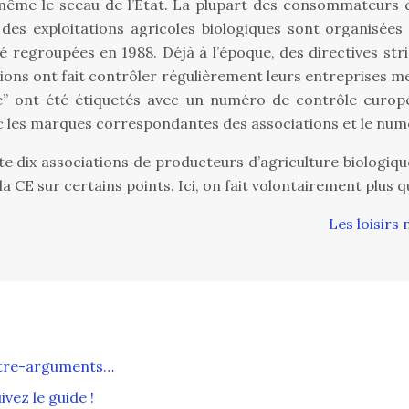
nt même le sceau de l’État. La plupart des consommateu
 exploitations agricoles biologiques sont organisées au
té regroupées en 1988. Déjà à l’époque, des directives st
iations ont fait contrôler régulièrement leurs entreprise
lée” ont été étiquetés avec un numéro de contrôle euro
ec les marques correspondantes des associations et le num
ste dix associations de producteurs d’agriculture biologiq
 CE sur certains points. Ici, on fait volontairement plus que
Les loisirs 
ontre-arguments…
vez le guide !